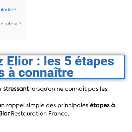
aladie ?
n retour ?
 Elior : les 5 étapes
s à connaître
ir
stressant
lorsqu’on ne connaît pas les
ci un rappel simple des principales
étapes à
lior
Restauration France.